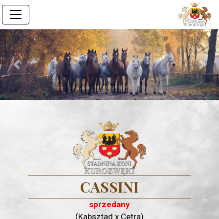
Previous
Next
CASSINI
sprzedany
(Kabsztad x Cetra)