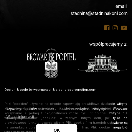
email:
stadnina@stadninakoni.com
współpracujemy z:
Design & code by
webmaxx.pl
&
arabhorsepromotion.com
Pliki "cookies" używane na stronie zapewniają prawidłowe działanie witryny.
Można je wyłączyć w ustawieniach każdej przeglądarki internetowej. Wówczas
Używamy plików cookies i anonimowych statystyk!
korzystanie z pełnej funkcjonalności może być utrudnione. Witryna nie
Więcej informacji
wykorzystuje plików „cookies” w żadnym innym celu, jak tylko do
prawidłowego funkcjonowania witryny. Pliki cookie firm trzecich ustawiane są
na warunkach opisanych w regulaminach tych firm. Pliki cookie mogą być
OK